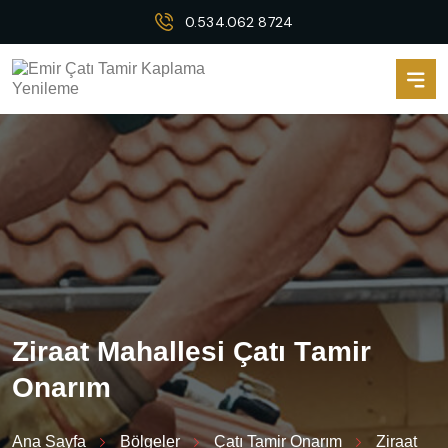
0.534.062 8724
Z
i
r
a
a
t
M
a
h
a
l
l
e
s
i
Ç
a
t
ı
T
a
m
i
r
O
n
a
r
ı
m
Ana Sayfa
Bölgeler
Çatı Tamir Onarım
Ziraat