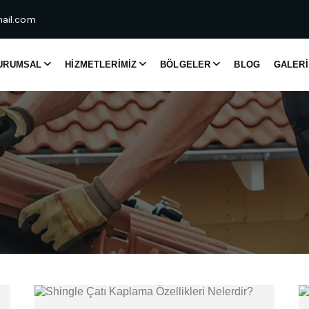
ail.com
URUMSAL
HIZMETLERIMIZ
BÖLGELER
BLOG
GALERI