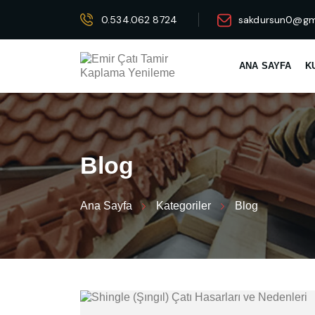
0.534.062 8724
sakdursun0@gm
ANA SAYFA
K
B
l
o
g
Ana Sayfa
Kategoriler
Blog