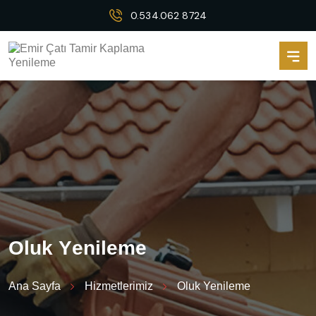
0.534.062 8724
O
l
u
k
Y
e
n
i
l
e
m
e
Ana Sayfa
Hizmetlerimiz
Oluk Yenileme