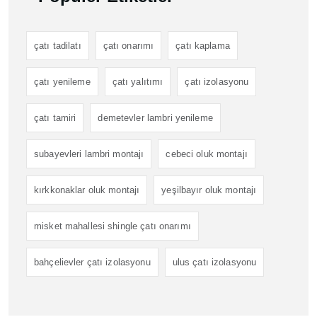
çatı tadilatı
çatı onarımı
çatı kaplama
çatı yenileme
çatı yalıtımı
çatı izolasyonu
çatı tamiri
demetevler lambri yenileme
subayevleri lambri montajı
cebeci oluk montajı
kırkkonaklar oluk montajı
yeşilbayır oluk montajı
misket mahallesi shingle çatı onarımı
bahçelievler çatı izolasyonu
ulus çatı izolasyonu