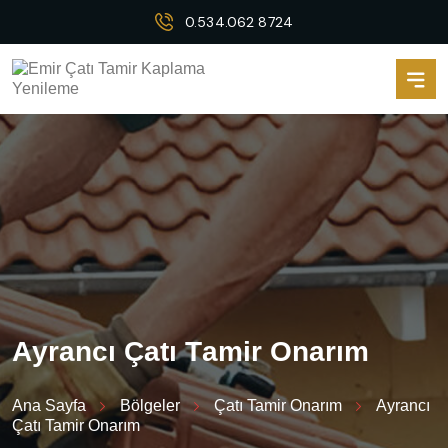
0.534.062 8724
A
y
r
a
n
c
ı
Ç
a
t
ı
T
a
m
i
r
O
n
a
r
ı
m
Ana Sayfa
Bölgeler
Çatı Tamir Onarım
Ayrancı
Çatı Tamir Onarım