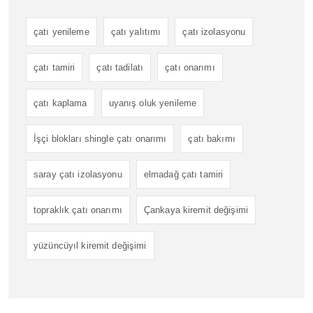
çatı yenileme
çatı yalıtımı
çatı izolasyonu
çatı tamiri
çatı tadilatı
çatı onarımı
çatı kaplama
uyanış oluk yenileme
İşçi blokları shingle çatı onarımı
çatı bakımı
saray çatı izolasyonu
elmadağ çatı tamiri
topraklık çatı onarımı
Çankaya kiremit değişimi
yüzüncüyıl kiremit değişimi