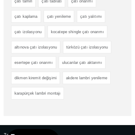
çatı tamiri
çatı tadilatı
çatı onarımı
çatı kaplama
çatı yenileme
çatı yalıtımı
çatı izolasyonu
kocatepe shingle çatı onarımı
altınova çatı izolasyonu
türközü çatı izolasyonu
esertepe çatı onarımı
ulucanlar çatı aktarımı
dikmen kiremit değişimi
akdere lambri yenileme
karapürçek lambri montajı
Tasarım
Ankara Hosting