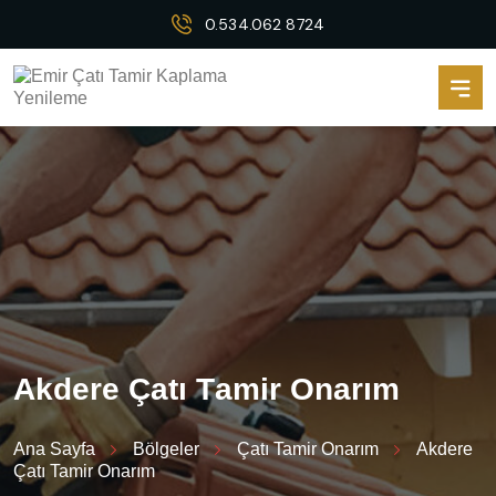
0.534.062 8724
A
k
d
e
r
e
Ç
a
t
ı
T
a
m
i
r
O
n
a
r
ı
m
Ana Sayfa
Bölgeler
Çatı Tamir Onarım
Akdere
Çatı Tamir Onarım