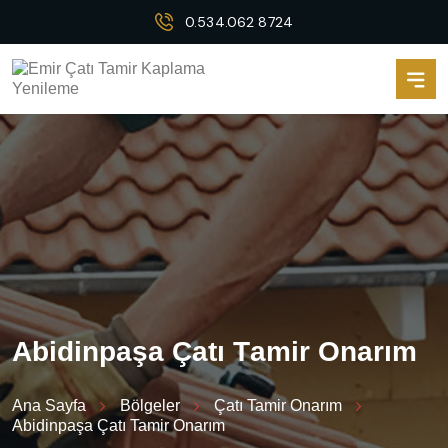
0.534.062 8724
A
b
i
d
i
n
p
a
ş
a
Ç
a
t
ı
T
a
m
i
r
O
n
a
r
ı
m
Ana Sayfa
Bölgeler
Çatı Tamir Onarım
Abidinpaşa Çatı Tamir Onarım