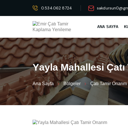
0.534.062 8724
sakdursun0@gm
ANA SAYFA
K
Y
a
y
l
a
M
a
h
a
l
l
e
s
i
Ç
a
t
ı
Ana Sayfa
Bölgeler
Çatı Tamir Onarım