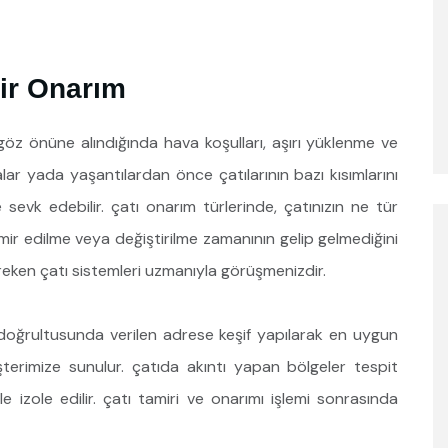
mir Onarım
 göz önüne alındığında hava koşulları, aşırı yüklenme ve
alar yada yaşantılardan önce çatılarının bazı kısımlarını
evk edebilir. çatı onarım türlerinde, çatınızın ne tür
amir edilme veya değiştirilme zamanının gelip gelmediğini
reken çatı sistemleri uzmanıyla görüşmenizdir.
 doğrultusunda verilen adrese keşif yapılarak en uygun
erimize sunulur. çatıda akıntı yapan bölgeler tespit
le izole edilir. çatı tamiri ve onarımı işlemi sonrasında