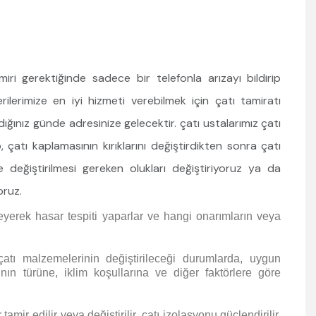
i gerektiğinde sadece bir telefonla arızayı bildirip
rilerimize en iyi hizmeti verebilmek için çatı tamiratı
ınız günde adresinize gelecektir. çatı ustalarımız çatı
 çatı kaplamasının kırıklarını değiştirdikten sonra çatı
e değiştirilmesi gereken olukları değiştiriyoruz ya da
oruz.
eyerek hasar tespiti yaparlar ve hangi onarımların veya
atı malzemelerinin değiştirileceği durumlarda, uygun
nın türüne, iklim koşullarına ve diğer faktörlere göre
tamir edilir veya değiştirilir. çatı izolasyonu güçlendirilir,