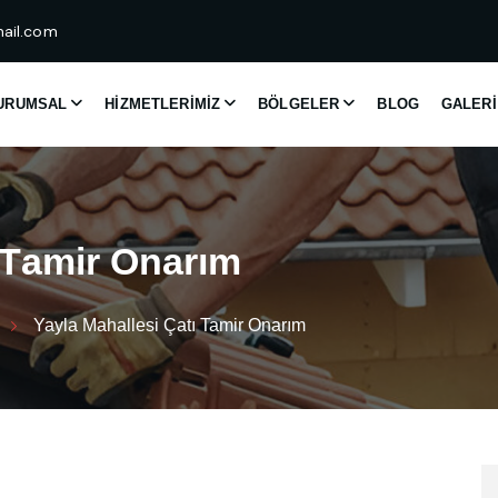
ail.com
URUMSAL
HIZMETLERIMIZ
BÖLGELER
BLOG
GALERI
T
a
m
i
r
O
n
a
r
ı
m
Yayla Mahallesi Çatı Tamir Onarım