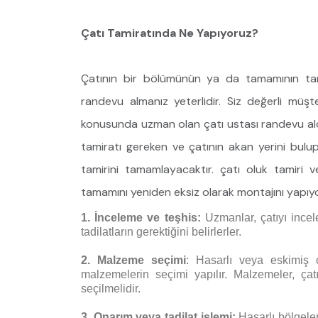
Çatı Tamiratında Ne Yapıyoruz?
Çatının bir bölümünün ya da tamamının tamir
randevu almanız yeterlidir. Siz değerli müşte
konusunda uzman olan çatı ustası randevu aldığ
tamiratı gereken ve çatının akan yerini bulup,
tamirini tamamlayacaktır. çatı oluk tamiri v
tamamını yeniden eksiz olarak montajını yapıy
1. İnceleme ve teşhis:
Uzmanlar, çatıyı incel
tadilatların gerektiğini belirlerler.
2. Malzeme seçimi
: Hasarlı veya eskimiş ç
malzemelerin seçimi yapılır. Malzemeler, çatı
seçilmelidir.
3. Onarım veya tadilat işlemi:
Hasarlı bölgeler 