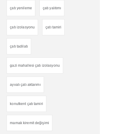
çatı yenileme
çatı yalıtımı
çatı izolasyonu
çatı tamiri
çatı tadilatı
gazi mahallesi çatı izolasyonu
ayvalı çatı aktarımı
konutkent çatı tamiri
mamak kiremit değişimi