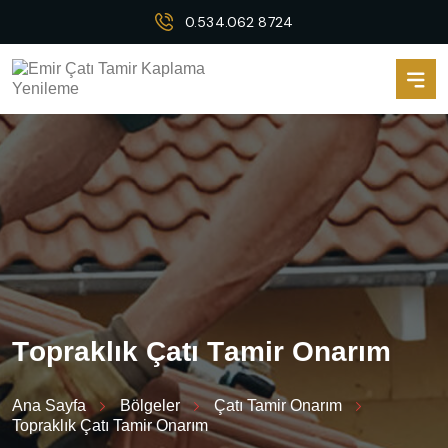
0.534.062 8724
T
o
p
r
a
k
l
ı
k
Ç
a
t
ı
T
a
m
i
r
O
n
a
r
ı
m
Ana Sayfa
Bölgeler
Çatı Tamir Onarım
Topraklık Çatı Tamir Onarım