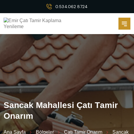
0.534.062 8724
S
a
n
c
a
k
M
a
h
a
l
l
e
s
i
Ç
a
t
ı
T
a
m
i
r
O
n
a
r
ı
m
Ana Sayfa
Bölgeler
Çatı Tamir Onarım
Sancak