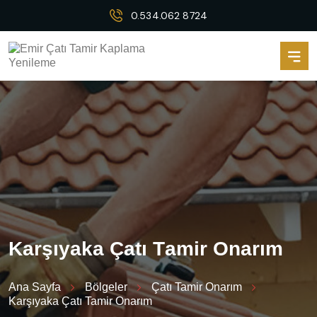
0.534.062 8724
K
a
r
ş
ı
y
a
k
a
Ç
a
t
ı
T
a
m
i
r
O
n
a
r
ı
m
Ana Sayfa
Bölgeler
Çatı Tamir Onarım
Karşıyaka Çatı Tamir Onarım