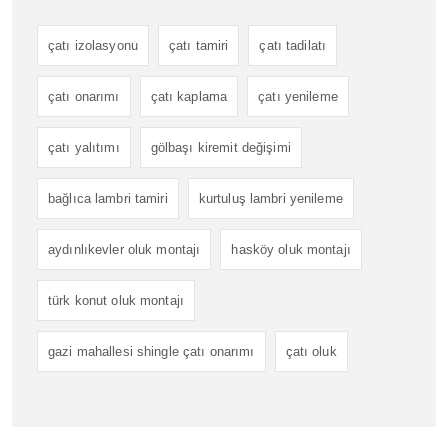
çatı izolasyonu
çatı tamiri
çatı tadilatı
çatı onarımı
çatı kaplama
çatı yenileme
çatı yalıtımı
gölbaşı kiremit değişimi
bağlıca lambri tamiri
kurtuluş lambri yenileme
aydınlıkevler oluk montajı
hasköy oluk montajı
türk konut oluk montajı
gazi mahallesi shingle çatı onarımı
çatı oluk