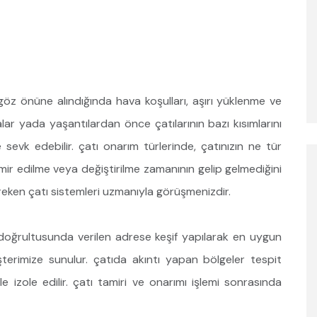
 göz önüne alındığında hava koşulları, aşırı yüklenme ve
alar yada yaşantılardan önce çatılarının bazı kısımlarını
evk edebilir. çatı onarım türlerinde, çatınızın ne tür
amir edilme veya değiştirilme zamanının gelip gelmediğini
reken çatı sistemleri uzmanıyla görüşmenizdir.
 doğrultusunda verilen adrese keşif yapılarak en uygun
erimize sunulur. çatıda akıntı yapan bölgeler tespit
le izole edilir. çatı tamiri ve onarımı işlemi sonrasında