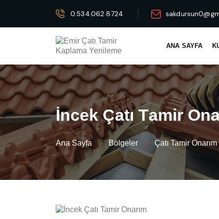
0.534.062 8724
sakdursun0@gm
ANA SAYFA
K
İ
n
c
e
k
Ç
a
t
ı
T
a
m
i
r
O
n
Ana Sayfa
Bölgeler
Çatı Tamir Onarım