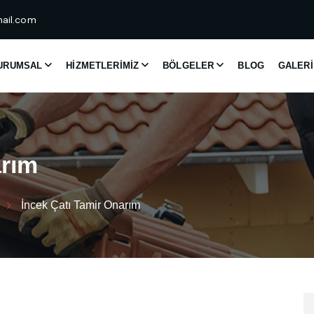
ail.com
URUMSAL
HIZMETLERIMIZ
BÖLGELER
BLOG
GALERI
a
r
ı
m
İncek Çatı Tamir Onarım