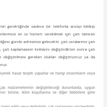
i gerektiğinde sadece bir telefonla arızayı bildirip
rilerimize en iyi hizmeti verebilmek için çatı tamiratı
ınız günde adresinize gelecektir. çatı ustalarımız çatı
 çatı kaplamasının kırıklarını değiştirdikten sonra çatı
e değiştirilmesi gereken olukları değiştiriyoruz ya da
oruz.
eyerek hasar tespiti yaparlar ve hangi onarımların veya
atı malzemelerinin değiştirileceği durumlarda, uygun
nın türüne, iklim koşullarına ve diğer faktörlere göre
tamir edilir veya değiştirilir. çatı izolasyonu güçlendirilir,