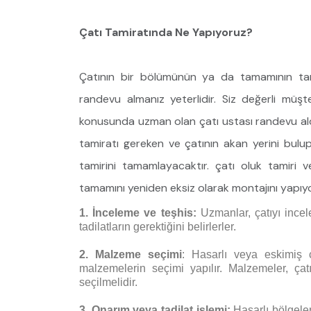
Çatı Tamiratında Ne Yapıyoruz?
Çatının bir bölümünün ya da tamamının tamir
randevu almanız yeterlidir. Siz değerli müşte
konusunda uzman olan çatı ustası randevu aldığ
tamiratı gereken ve çatının akan yerini bulup,
tamirini tamamlayacaktır. çatı oluk tamiri v
tamamını yeniden eksiz olarak montajını yapıy
1. İnceleme ve teşhis:
Uzmanlar, çatıyı incel
tadilatların gerektiğini belirlerler.
2. Malzeme seçimi
: Hasarlı veya eskimiş ç
malzemelerin seçimi yapılır. Malzemeler, çatı
seçilmelidir.
3. Onarım veya tadilat işlemi:
Hasarlı bölgeler 