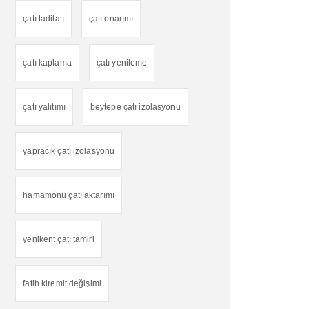
çatı tadilatı
çatı onarımı
çatı kaplama
çatı yenileme
çatı yalıtımı
beytepe çatı izolasyonu
yapracık çatı izolasyonu
hamamönü çatı aktarımı
yenikent çatı tamiri
fatih kiremit değişimi