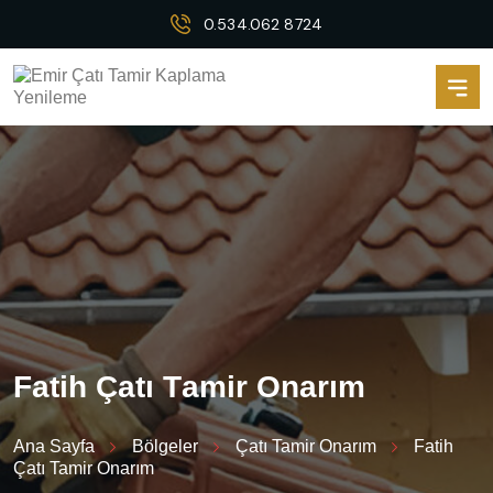
0.534.062 8724
F
a
t
i
h
Ç
a
t
ı
T
a
m
i
r
O
n
a
r
ı
m
Ana Sayfa
Bölgeler
Çatı Tamir Onarım
Fatih
Çatı Tamir Onarım