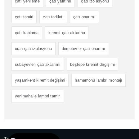
çatı yenileme
çatı yalıtımı
çatı izolasyonu
çatı tamiri
çatı tadilatı
çatı onarımı
çatı kaplama
kiremit çatı aktarma
oran çatı izolasyonu
demetevler çatı onarımı
subayevleri çatı aktarımı
beştepe kiremit değişimi
yaşamkent kiremit değişimi
hamamönü lambri montajı
yenimahalle lambri tamiri
Tasarım
Ankara Hosting