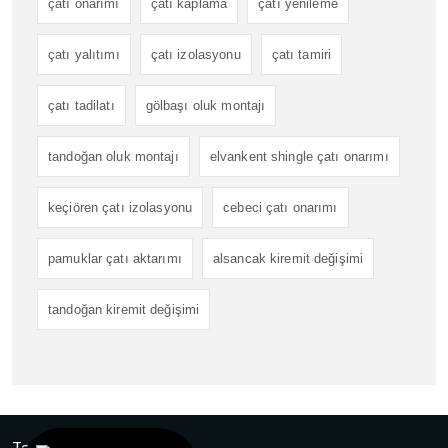
çatı onarımı
çatı kaplama
çatı yenileme
çatı yalıtımı
çatı izolasyonu
çatı tamiri
çatı tadilatı
gölbaşı oluk montajı
tandoğan oluk montajı
elvankent shingle çatı onarımı
keçiören çatı izolasyonu
cebeci çatı onarımı
pamuklar çatı aktarımı
alsancak kiremit değişimi
tandoğan kiremit değişimi
Tasarım
Ankara Hosting