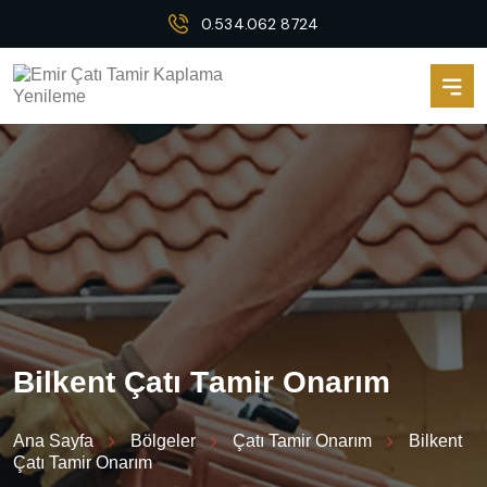
0.534.062 8724
B
i
l
k
e
n
t
Ç
a
t
ı
T
a
m
i
r
O
n
a
r
ı
m
Ana Sayfa
Bölgeler
Çatı Tamir Onarım
Bilkent
Çatı Tamir Onarım