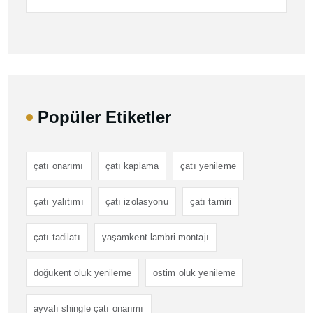
Popüler Etiketler
çatı onarımı
çatı kaplama
çatı yenileme
çatı yalıtımı
çatı izolasyonu
çatı tamiri
çatı tadilatı
yaşamkent lambri montajı
doğukent oluk yenileme
ostim oluk yenileme
ayvalı shingle çatı onarımı