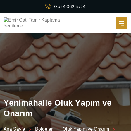
0.534.062 8724
Y
e
n
i
m
a
h
a
l
l
e
O
l
u
k
Y
a
p
ı
m
v
e
O
n
a
r
ı
m
Ana Sayfa
Bölgeler
Oluk Yapım ve Onarım