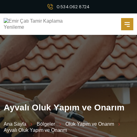
0.534.062 8724
A
y
v
a
l
ı
O
l
u
k
Y
a
p
ı
m
v
e
O
n
a
r
ı
m
Ana Sayfa
Bölgeler
Oluk Yapım ve Onarım
Ayvalı Oluk Yapım ve Onarım