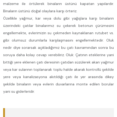
malzeme ile örtülerek binaların üstünü kapatan yapılardır.
Binaların üstünü doğal olaylara karşı örteriz.
Özellikle yağmur, kar veya dolu gibi yağışlara karşı binaların
üzerindeki çatılar binalarımız su çekerek betonun çürümesini
engellemekte, evlerimizin su çekmeden kaynaklanan rutubet vs.
gibi olumsuz durumlarla karşılaşmasını engellemektedir. Oluk
nedir diye sorarsak açıkladığımız bu çatı kavramından sonra bu
soruya daha kolay cevap verebiliriz. Oluk: Çatının eteklerine yani
bittiği yere eklenen çatı deresinin çatıdan süzülerek akan yağmur
veya kar sularının toplanarak toplu halde akarak kontrollü şekilde
yere veya kanalizasyona akıtıldığı çatı ile yer arasında dikey
şekilde binaların veya evlerin duvarlarına monte edilen borular
yani su giderleridir.