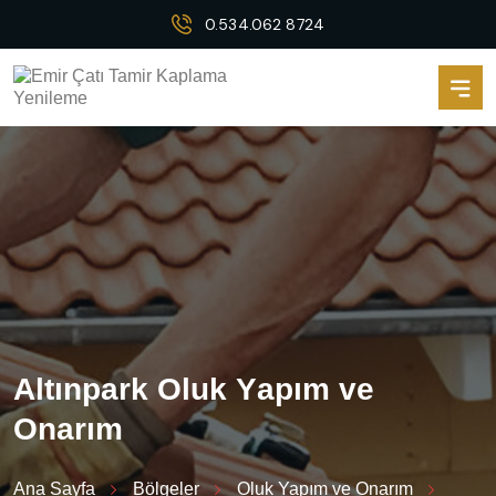
0.534.062 8724
A
l
t
ı
n
p
a
r
k
O
l
u
k
Y
a
p
ı
m
v
e
O
n
a
r
ı
m
Ana Sayfa
Bölgeler
Oluk Yapım ve Onarım