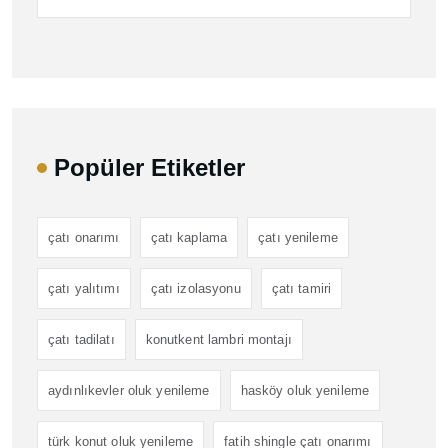
Popüler Etiketler
çatı onarımı
çatı kaplama
çatı yenileme
çatı yalıtımı
çatı izolasyonu
çatı tamiri
çatı tadilatı
konutkent lambri montajı
aydınlıkevler oluk yenileme
hasköy oluk yenileme
türk konut oluk yenileme
fatih shingle çatı onarımı