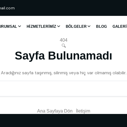
ail.com
URUMSAL
HIZMETLERIMIZ
BÖLGELER
BLOG
GALERI
404
🔍
Sayfa Bulunamadı
Aradığınız sayfa taşınmış, silinmiş veya hiç var olmamış olabilir.
Ana Sayfaya Dön
İletişim