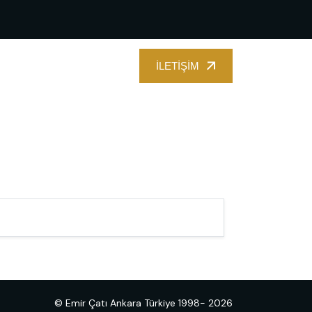
İLETIŞIM
İLETIŞIM
© Emir Çatı Ankara Türkiye 1998- 2026