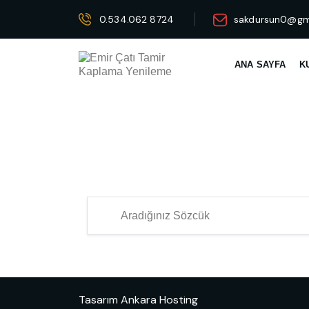
0.534.062 8724
sakdursun0@gm
ANA SAYFA
K
Tasarım
Ankara Hosting