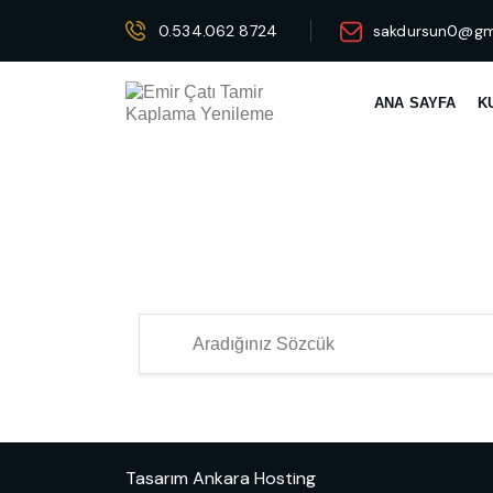
0.534.062 8724
sakdursun0@gm
ANA SAYFA
K
Tasarım
Ankara Hosting