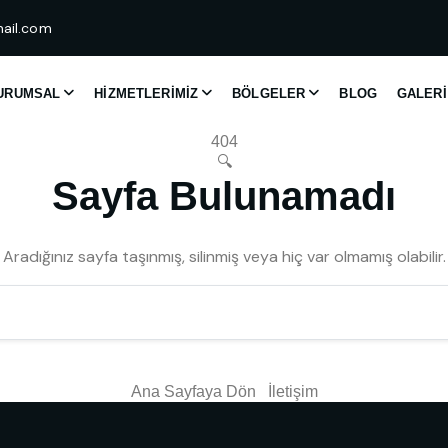
ail.com
URUMSAL
HIZMETLERIMIZ
BÖLGELER
BLOG
GALERI
404
🔍
Sayfa Bulunamadı
Aradığınız sayfa taşınmış, silinmiş veya hiç var olmamış olabilir.
Ana Sayfaya Dön
İletişim