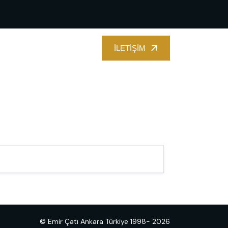
İLETIŞIM
İLETIŞIM
© Emir Çatı Ankara Türkiye 1998- 2026