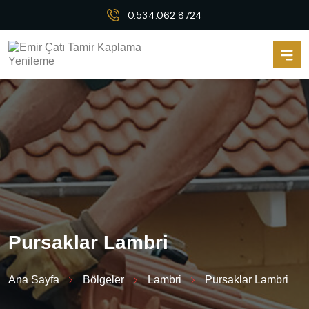
0.534.062 8724
P
u
r
s
a
k
l
a
r
L
a
m
b
r
i
Ana Sayfa
Bölgeler
Lambri
Pursaklar Lambri