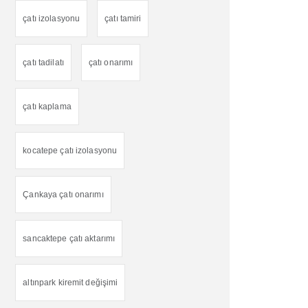
çatı izolasyonu
çatı tamiri
çatı tadilatı
çatı onarımı
çatı kaplama
kocatepe çatı izolasyonu
Çankaya çatı onarımı
sancaktepe çatı aktarımı
altınpark kiremit değişimi