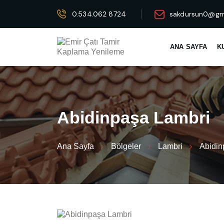
0.534.062 8724
sakdursun0@gm
ANA SAYFA
K
A
b
i
d
i
n
p
a
ş
a
L
a
m
b
r
i
Ana Sayfa
Bölgeler
Lambri
Abidin