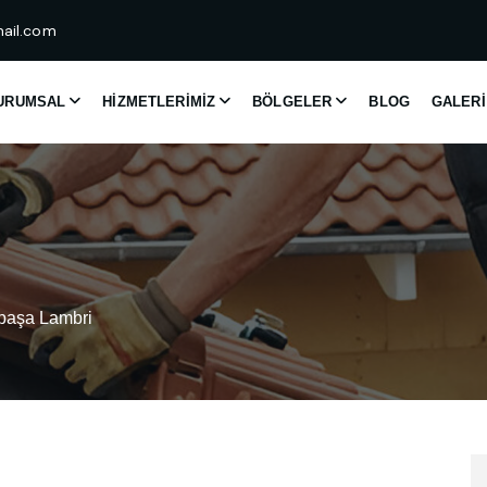
ail.com
URUMSAL
HIZMETLERIMIZ
BÖLGELER
BLOG
GALERI
paşa Lambri