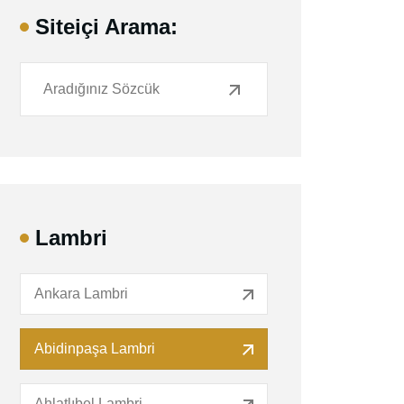
Siteiçi Arama:
Lambri
Ankara Lambri
Abidinpaşa Lambri
Ahlatlıbel Lambri