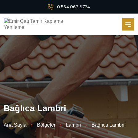
0.534.062 8724
B
a
ğ
l
ı
c
a
L
a
m
b
r
i
Ana Sayfa
Bölgeler
Lambri
Bağlıca Lambri