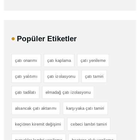
Popüler Etiketler
çatı onarımı
çatı kaplama
çatı yenileme
çatı yalıtımı
çatı izolasyonu
çatı tamiri
çatı tadilatı
elmadağ çatı izolasyonu
alsancak çatı aktarımı
karşıyaka çatı tamiri
keçiören kiremit değişimi
cebeci lambri tamiri