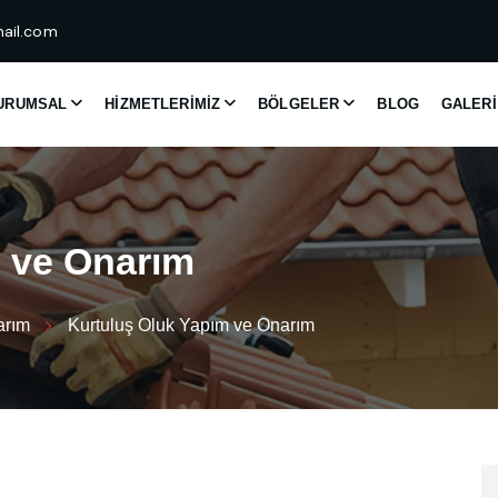
ail.com
URUMSAL
HIZMETLERIMIZ
BÖLGELER
BLOG
GALERI
m
v
e
O
n
a
r
ı
m
arım
Kurtuluş Oluk Yapım ve Onarım