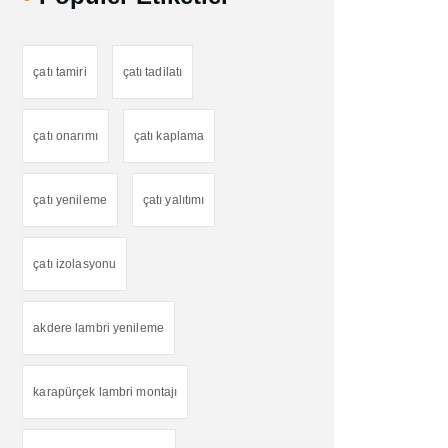
çatı tamiri
çatı tadilatı
çatı onarımı
çatı kaplama
çatı yenileme
çatı yalıtımı
çatı izolasyonu
akdere lambri yenileme
karapürçek lambri montajı