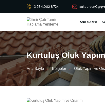
0.534.062 8724
sakdursun0@gm
ANA SAYFA
K
K
u
r
t
u
l
u
ş
O
l
u
k
Y
a
p
ı
Ana Sayfa
Bölgeler
Oluk Yapım ve On