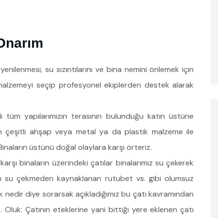
 Onarım
nilenmesi, su sızıntılarını ve bina nemini önlemek için
 malzemeyi seçip profesyonel ekiplerden destek alarak
alı tüm yapılarımızın terasının bulunduğu katın üstüne
n çeşitli ahşap veya metal ya da plastik malzeme ile
inaların üstünü doğal olaylara karşı örteriz.
karşı binaların üzerindeki çatılar binalarımız su çekerek
in su çekmeden kaynaklanan rutubet vs. gibi olumsuz
k nedir diye sorarsak açıkladığımız bu çatı kavramından
Oluk: Çatının eteklerine yani bittiği yere eklenen çatı