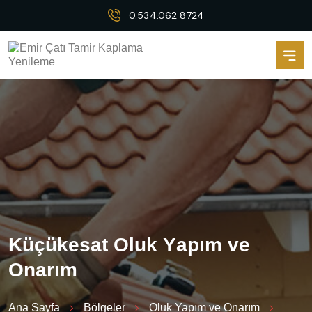
0.534.062 8724
K
ü
ç
ü
k
e
s
a
t
O
l
u
k
Y
a
p
ı
m
v
e
O
n
a
r
ı
m
Ana Sayfa
Bölgeler
Oluk Yapım ve Onarım