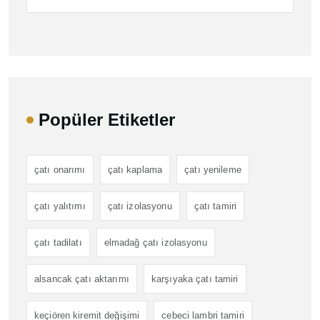
Popüler Etiketler
çatı onarımı
çatı kaplama
çatı yenileme
çatı yalıtımı
çatı izolasyonu
çatı tamiri
çatı tadilatı
elmadağ çatı izolasyonu
alsancak çatı aktarımı
karşıyaka çatı tamiri
keçiören kiremit değişimi
cebeci lambri tamiri