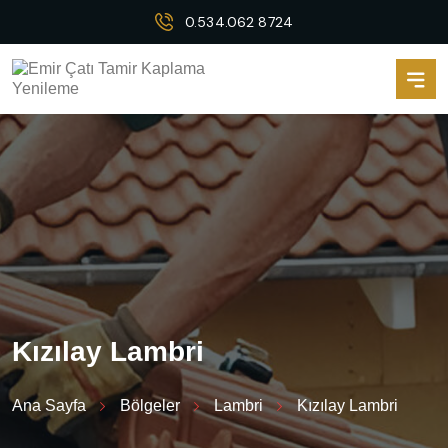
0.534.062 8724
K
ı
z
ı
l
a
y
L
a
m
b
r
i
Ana Sayfa
Bölgeler
Lambri
Kızılay Lambri