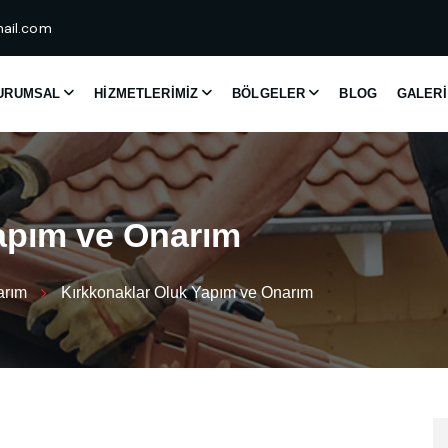
ail.com
URUMSAL
HIZMETLERIMIZ
BÖLGELER
BLOG
GALERI
a
p
ı
m
v
e
O
n
a
r
ı
m
arım
Kırkkonaklar Oluk Yapım ve Onarım