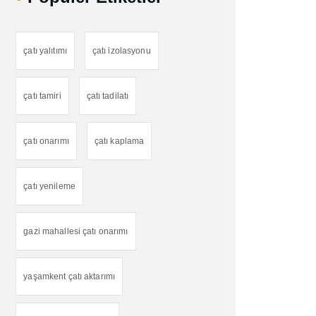
çatı yalıtımı
çatı izolasyonu
çatı tamiri
çatı tadilatı
çatı onarımı
çatı kaplama
çatı yenileme
gazi mahallesi çatı onarımı
yaşamkent çatı aktarımı