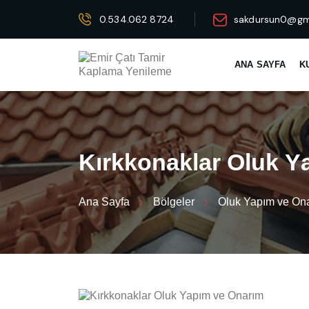
0.534.062 8724
sakdursun0@gm
ANA SAYFA
K
K
ı
r
k
k
o
n
a
k
l
a
r
O
l
u
k
Y
Ana Sayfa
Bölgeler
Oluk Yapım ve On