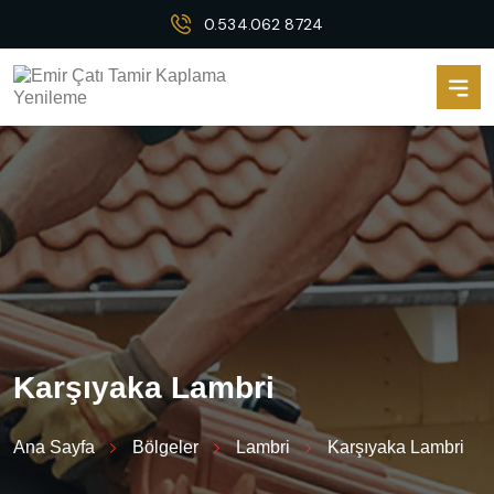
0.534.062 8724
K
a
r
ş
ı
y
a
k
a
L
a
m
b
r
i
Ana Sayfa
Bölgeler
Lambri
Karşıyaka Lambri