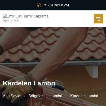
0.534.062 8724
K
a
r
d
e
l
e
n
L
a
m
b
r
i
Ana Sayfa
Bölgeler
Lambri
Kardelen Lambri