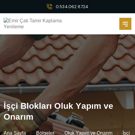
0.534.062 8724
İ
ş
ç
i
B
l
o
k
l
a
r
ı
O
l
u
k
Y
a
p
ı
m
v
e
O
n
a
r
ı
m
Ana Sayfa
Bölgeler
Oluk Yapım ve Onarım
İşçi