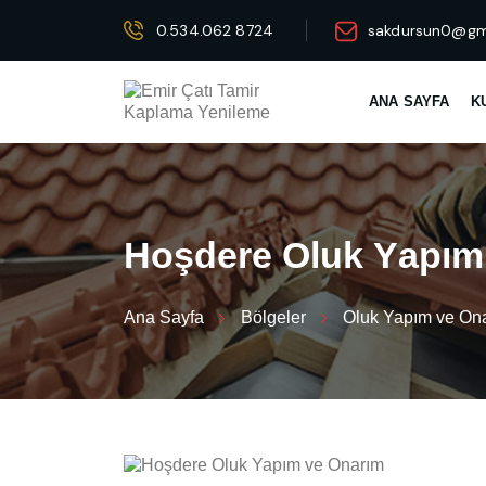
0.534.062 8724
sakdursun0@gm
ANA SAYFA
K
H
o
ş
d
e
r
e
O
l
u
k
Y
a
p
ı
m
Ana Sayfa
Bölgeler
Oluk Yapım ve On