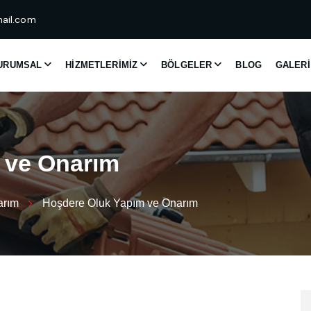
ail.com
URUMSAL
HIZMETLERIMIZ
BÖLGELER
BLOG
GALERI
v
e
O
n
a
r
ı
m
arım
Hoşdere Oluk Yapım ve Onarım