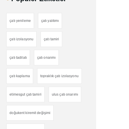
çatı yenileme
çatı yalıtımı
çatı izolasyonu
çatı tamiri
çatı tadilatı
çatı onarımı
çatı kaplama
topraklık çatı izolasyonu
etimesgut çatı tamiri
ulus çatı onarımı
doğukent kiremit değişimi