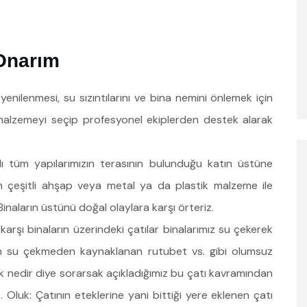
Onarım
nilenmesi, su sızıntılarını ve bina nemini önlemek için
 malzemeyi seçip profesyonel ekiplerden destek alarak
alı tüm yapılarımızın terasının bulunduğu katın üstüne
n çeşitli ahşap veya metal ya da plastik malzeme ile
inaların üstünü doğal olaylara karşı örteriz.
karşı binaların üzerindeki çatılar binalarımız su çekerek
in su çekmeden kaynaklanan rutubet vs. gibi olumsuz
k nedir diye sorarsak açıkladığımız bu çatı kavramından
Oluk: Çatının eteklerine yani bittiği yere eklenen çatı