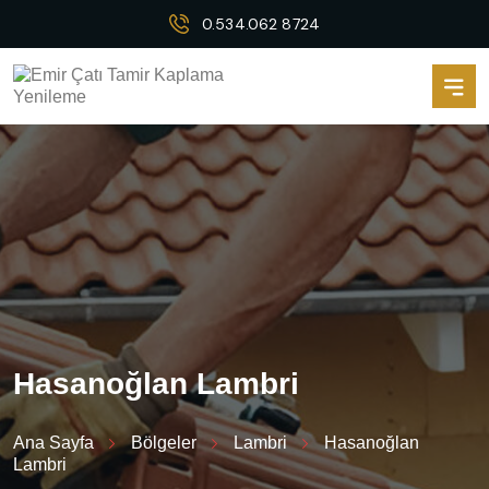
0.534.062 8724
H
a
s
a
n
o
ğ
l
a
n
L
a
m
b
r
i
Ana Sayfa
Bölgeler
Lambri
Hasanoğlan
Lambri