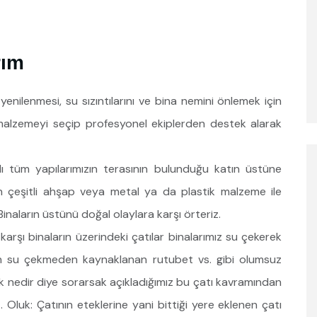
rım
nilenmesi, su sızıntılarını ve bina nemini önlemek için
 malzemeyi seçip profesyonel ekiplerden destek alarak
alı tüm yapılarımızın terasının bulunduğu katın üstüne
n çeşitli ahşap veya metal ya da plastik malzeme ile
inaların üstünü doğal olaylara karşı örteriz.
karşı binaların üzerindeki çatılar binalarımız su çekerek
in su çekmeden kaynaklanan rutubet vs. gibi olumsuz
k nedir diye sorarsak açıkladığımız bu çatı kavramından
Oluk: Çatının eteklerine yani bittiği yere eklenen çatı