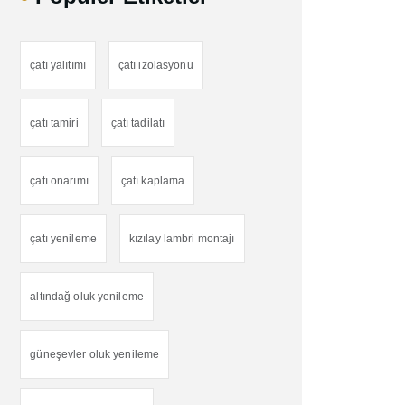
çatı yalıtımı
çatı izolasyonu
çatı tamiri
çatı tadilatı
çatı onarımı
çatı kaplama
çatı yenileme
kızılay lambri montajı
altındağ oluk yenileme
güneşevler oluk yenileme