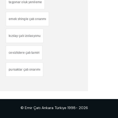
taşpınar oluk yenileme
emek shingle çatı onarımı
kızılay çatı izolasyonu
cevizlidere çatı tamiri
pursaklar çatı onarımı
© Emir Çatı Ankara Türkiye 1998- 2026