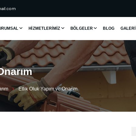
ail.com
URUMSAL
HIZMETLERIMIZ
BÖLGELER
BLOG
GALERI
O
n
a
r
ı
m
arım
Etlik Oluk Yapım ve Onarım