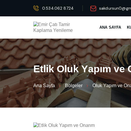
0.534.062 8724
sakdursun0@gm
ANA SAYFA
K
E
t
l
i
k
O
l
u
k
Y
a
p
ı
m
v
e
Ana Sayfa
Bölgeler
Oluk Yapım ve On