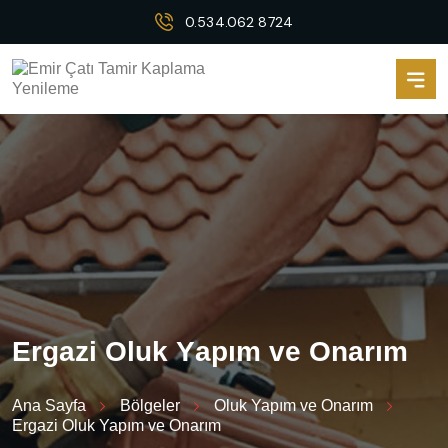
0.534.062 8724
E
r
g
a
z
i
O
l
u
k
Y
a
p
ı
m
v
e
O
n
a
r
ı
m
Ana Sayfa
Bölgeler
Oluk Yapım ve Onarım
Ergazi Oluk Yapım ve Onarım