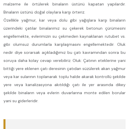
malzeme ile örtülerek binaların üstünü kapatan yapılardır.
Binaların üstünü doğal olaylara karşı örteriz.
Özellikle yağmur, kar veya dolu gibi yağışlara karşı binaların
üzerindeki çatılar binalarımız su çekerek betonun çürümesini
engellemekte, evlerimizin su çekmeden kaynaklanan rutubet vs.
gibi olumsuz durumlarla karşılaşmasını engellemektedir. Oluk
nedir diye sorarsak açıkladığımız bu çatı kavramından sonra bu
soruya daha kolay cevap verebiliriz. Oluk: Çatının eteklerine yani
bittiği yere eklenen çatı deresinin çatıdan süzülerek akan yağmur
veya kar sularının toplanarak toplu halde akarak kontrollü şekilde
yere veya kanalizasyona akıtıldığı çatı ile yer arasında dikey
şekilde binaların veya evlerin duvarlarına monte edilen borular
yani su giderleridir.