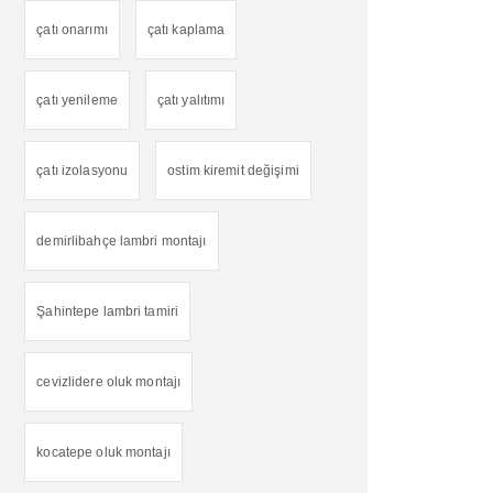
çatı onarımı
çatı kaplama
çatı yenileme
çatı yalıtımı
çatı izolasyonu
ostim kiremit değişimi
demirlibahçe lambri montajı
Şahintepe lambri tamiri
cevizlidere oluk montajı
kocatepe oluk montajı