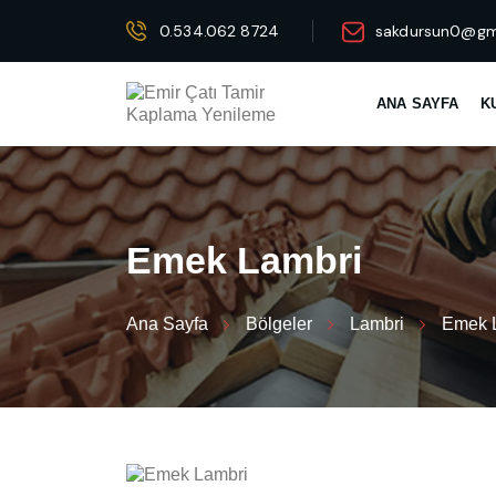
0.534.062 8724
sakdursun0@gm
ANA SAYFA
K
E
m
e
k
L
a
m
b
r
i
Ana Sayfa
Bölgeler
Lambri
Emek 