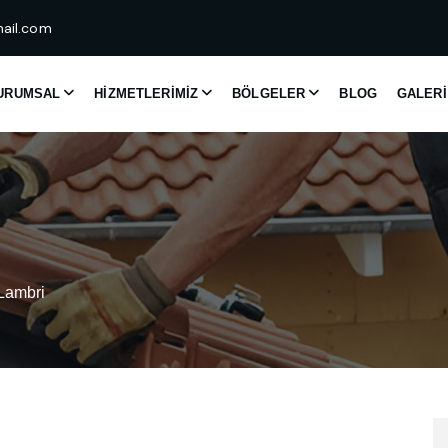
ail.com
URUMSAL
HIZMETLERIMIZ
BÖLGELER
BLOG
GALERI
Lambri