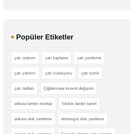
Popüler Etiketler
çatı onarımı
çatı kaplama
çatı yenileme
çatı yalıtımı
çatı izolasyonu
çatı tamiri
çatı tadilatı
Çiğdemtepe kiremit değişimi
ankara lambri montajı
İskitler lambri tamiri
ankara oluk yenileme
etimesgut oluk yenileme