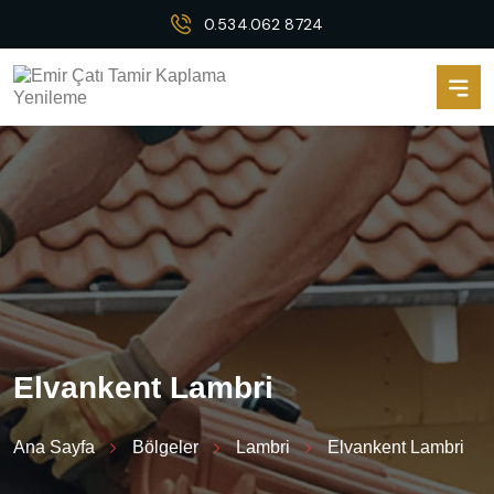
0.534.062 8724
E
l
v
a
n
k
e
n
t
L
a
m
b
r
i
Ana Sayfa
Bölgeler
Lambri
Elvankent Lambri