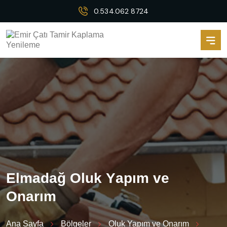
0.534.062 8724
E
l
m
a
d
a
ğ
O
l
u
k
Y
a
p
ı
m
v
e
O
n
a
r
ı
m
Ana Sayfa
Bölgeler
Oluk Yapım ve Onarım