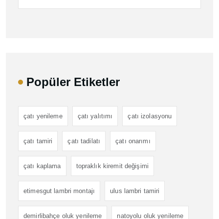
Popüler Etiketler
çatı yenileme
çatı yalıtımı
çatı izolasyonu
çatı tamiri
çatı tadilatı
çatı onarımı
çatı kaplama
topraklık kiremit değişimi
etimesgut lambri montajı
ulus lambri tamiri
demirlibahçe oluk yenileme
natoyolu oluk yenileme