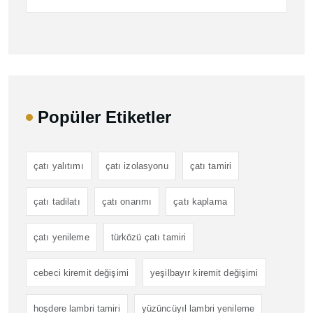
Popüler Etiketler
çatı yalıtımı
çatı izolasyonu
çatı tamiri
çatı tadilatı
çatı onarımı
çatı kaplama
çatı yenileme
türközü çatı tamiri
cebeci kiremit değişimi
yeşilbayır kiremit değişimi
hoşdere lambri tamiri
yüzüncüyıl lambri yenileme