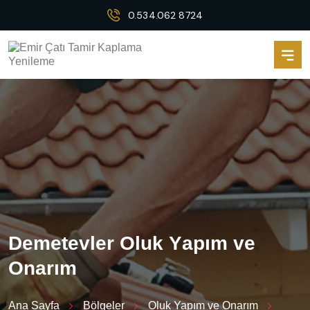
0.534.062 8724
D
e
m
e
t
e
v
l
e
r
O
l
u
k
Y
a
p
ı
m
v
e
O
n
a
r
ı
m
Ana Sayfa
Bölgeler
Oluk Yapım ve Onarım