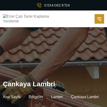
0.534.062 8724
Ç
a
n
k
a
y
a
L
a
m
b
r
i
Ana Sayfa
Bölgeler
Lambri
Çankaya Lambri