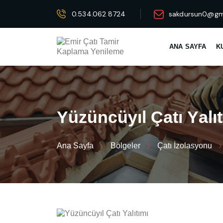
0.534.062 8724
sakdursun0@gm
ANA SAYFA
K
Y
ü
z
ü
n
c
ü
y
ı
l
Ç
a
t
ı
Y
a
l
ı
t
Ana Sayfa
Bölgeler
Çatı İzolasyonu