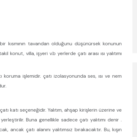
li bir kısmının tavandan olduğunu düşünürsek konunun
l konut, villa, işyeri v.b yerlerde çatı arası ısı yalıtımı
atı koruma işlemidir. çatı izolasyonunda ses, ısı ve nem
dur.
çatı katı seçeneğidir. Yalıtım, ahşap kirişlerin üzerine ve
erleştirilir. Buna genellikle sadece çatı yalıtımı denir .
k, ancak çatı alanını yalıtımsız bırakacaktır. Bu, kışın