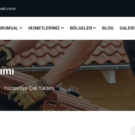
ail.com
URUMSAL
HIZMETLERIMIZ
BÖLGELER
BLOG
GALERI
ı
m
ı
Yüzüncüyıl Çatı Yalıtımı