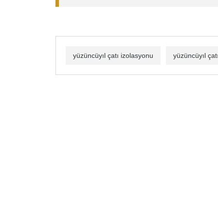
yüzüncüyıl çatı izolasyonu
yüzüncüyıl ça