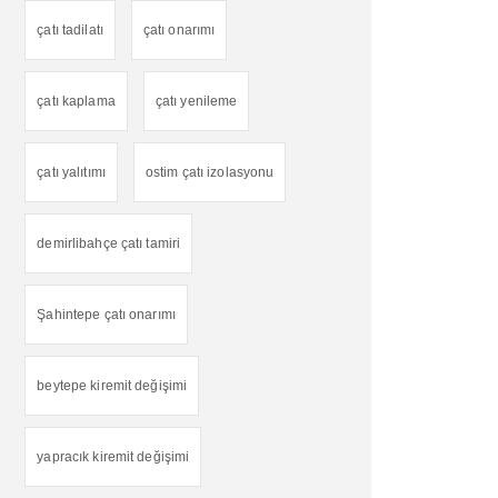
çatı tadilatı
çatı onarımı
çatı kaplama
çatı yenileme
çatı yalıtımı
ostim çatı izolasyonu
demirlibahçe çatı tamiri
Şahintepe çatı onarımı
beytepe kiremit değişimi
yapracık kiremit değişimi