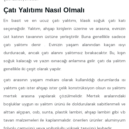
Çatı Yalıtımı Nasıl Olmalı
En basit ve en ucuz çatı yalıtımı, klasik soğuk çatı katı
seçeneğidir. Yalıtım, ahşap kirişlerin üzerine ve arasına, evinizin
üst katının tavanının üstüne yerleştirilir. Buna genellikle sadece
çatı yalıtımı denir . Evinizin yaşam alanından kaçan ısıyı
durduracak, ancak çatı alanını yalıtımsız bırakacaktır. Bu, kışın
soğuk kalacağı ve yazın ısınacağı anlamına gelir. çatı da yalıtım
genellikle iki çeşit olarak yapılır.
çatı arasının yaşam mekanı olarak kullanıldığı durumlarda ısı
yalıtımı çatı ister ahşap ister çelik konstrüksiyon olsun ısı yalıtımı
mertek arasına yapılarak çözülmelidir. Mertek aralarındaki
boşluklar uygun ısı yalıtım ürünü ile doldurularak sabitlenmeli ve
alttan alçıpan, osb, sunta, plastik lambiri, ahşap lambiri gibi v.b
tavan malzemeleri ile kaplanmalıdır. önerilen ürünler: aluminyum
folyolu camyünü veya yoğunluğu yüksek taşyünü levhadır.