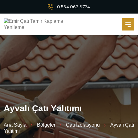
0.534.062 8724
A
y
v
a
l
ı
Ç
a
t
ı
Y
a
l
ı
t
ı
m
ı
Ana Sayfa
Bölgeler
Çatı İzolasyonu
Ayvalı Çatı
Yalıtımı