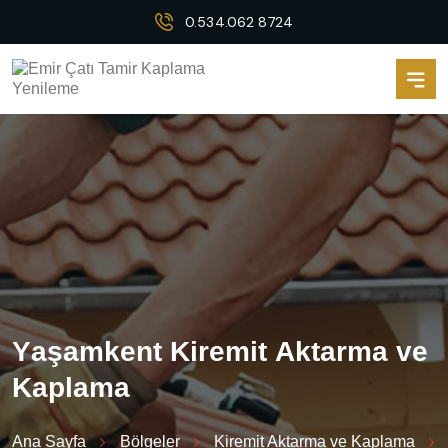
0.534.062 8724
Y
a
ş
a
m
k
e
n
t
K
i
r
e
m
i
t
A
k
t
a
r
m
a
v
e
K
a
p
l
a
m
a
Ana Sayfa
Bölgeler
Kiremit Aktarma ve Kaplama