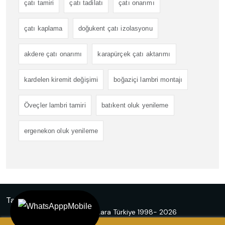
çatı tamiri
çatı tadilatı
çatı onarımı
çatı kaplama
doğukent çatı izolasyonu
akdere çatı onarımı
karapürçek çatı aktarımı
kardelen kiremit değişimi
boğaziçi lambri montajı
Öveçler lambri tamiri
batıkent oluk yenileme
ergenekon oluk yenileme
Tasarım
Ankara Hosting
© Emir Çatı Ankara Türkiye 1998- 2026