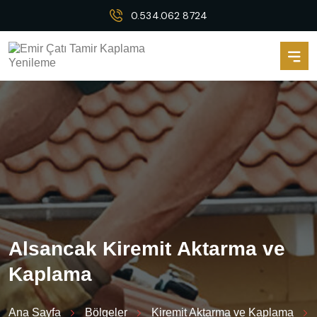
0.534.062 8724
A
l
s
a
n
c
a
k
K
i
r
e
m
i
t
A
k
t
a
r
m
a
v
e
K
a
p
l
a
m
a
Ana Sayfa
Bölgeler
Kiremit Aktarma ve Kaplama