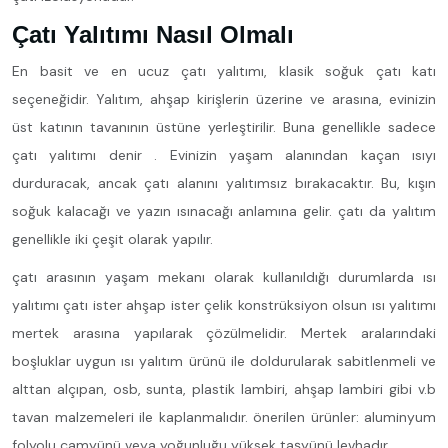
Çatı Yalıtımı Nasıl Olmalı
En basit ve en ucuz çatı yalıtımı, klasik soğuk çatı katı
seçeneğidir. Yalıtım, ahşap kirişlerin üzerine ve arasına, evinizin
üst katının tavanının üstüne yerleştirilir. Buna genellikle sadece
çatı yalıtımı denir . Evinizin yaşam alanından kaçan ısıyı
durduracak, ancak çatı alanını yalıtımsız bırakacaktır. Bu, kışın
soğuk kalacağı ve yazın ısınacağı anlamına gelir. çatı da yalıtım
genellikle iki çeşit olarak yapılır.
çatı arasının yaşam mekanı olarak kullanıldığı durumlarda ısı
yalıtımı çatı ister ahşap ister çelik konstrüksiyon olsun ısı yalıtımı
mertek arasına yapılarak çözülmelidir. Mertek aralarındaki
boşluklar uygun ısı yalıtım ürünü ile doldurularak sabitlenmeli ve
alttan alçıpan, osb, sunta, plastik lambiri, ahşap lambiri gibi v.b
tavan malzemeleri ile kaplanmalıdır. önerilen ürünler: aluminyum
folyolu camyünü veya yoğunluğu yüksek taşyünü levhadır.