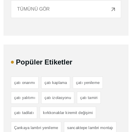
TÜMÜNÜ GÖR
Popüler Etiketler
çatı onarımı
çatı kaplama
çatı yenileme
çatı yalıtımı
çatı izolasyonu
çatı tamiri
çatı tadilatı
kırkkonaklar kiremit değişimi
Çankaya lambri yenileme
sancaktepe lambri montajı