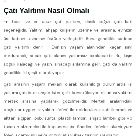
Çatı Yalıtımı Nasıl Olmalı
En basit ve en ucuz çatı yalıtımı, klasik soğuk çatı katı
seçeneğidir. Yalıtım, ahşap kirişlerin üzerine ve arasına, evinizin
üst katının tavanının üstüne yerleştirilir. Buna genellikle sadece
çatı yalıtımı denir . Evinizin yaşam alanından kaçan ısıyı
durduracak, ancak çatı alanını yalıtımsız bırakacaktır. Bu, kışın
soğuk kalacağı ve yazın ısınacağı anlamına gelir. çatı da yalıtım
genellikle iki çeşit olarak yapılır.
çatı arasının yaşam mekanı olarak kullanıldığı durumlarda ısı
yalıtımı çatı ister ahşap ister çelik konstrüksiyon olsun ısı yalıtımı
mertek arasına yapılarak çözülmelidir. Mertek aralarındaki
boşluklar uygun ısı yalıtım ürünü ile doldurularak sabitlenmeli ve
alttan alçıpan, osb, sunta, plastik lambiri, ahşap lambiri gibi v.b
tavan malzemeleri ile kaplanmalıdır. önerilen ürünler: aluminyum
folyolu camyünü veya yoğunluğu yüksek taşyünü levhadır.