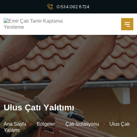
0.534.062 8724
U
l
u
s
Ç
a
t
ı
Y
a
l
ı
t
ı
m
ı
Ana Sayfa
Bölgeler
Çatı İzolasyonu
Ulus Çatı
Yalıtımı