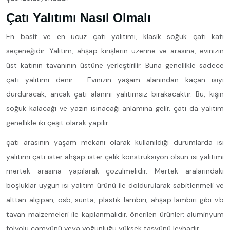
Çatı Yalıtımı Nasıl Olmalı
En basit ve en ucuz çatı yalıtımı, klasik soğuk çatı katı
seçeneğidir. Yalıtım, ahşap kirişlerin üzerine ve arasına, evinizin
üst katının tavanının üstüne yerleştirilir. Buna genellikle sadece
çatı yalıtımı denir . Evinizin yaşam alanından kaçan ısıyı
durduracak, ancak çatı alanını yalıtımsız bırakacaktır. Bu, kışın
soğuk kalacağı ve yazın ısınacağı anlamına gelir. çatı da yalıtım
genellikle iki çeşit olarak yapılır.
çatı arasının yaşam mekanı olarak kullanıldığı durumlarda ısı
yalıtımı çatı ister ahşap ister çelik konstrüksiyon olsun ısı yalıtımı
mertek arasına yapılarak çözülmelidir. Mertek aralarındaki
boşluklar uygun ısı yalıtım ürünü ile doldurularak sabitlenmeli ve
alttan alçıpan, osb, sunta, plastik lambiri, ahşap lambiri gibi v.b
tavan malzemeleri ile kaplanmalıdır. önerilen ürünler: aluminyum
folyolu camyünü veya yoğunluğu yüksek taşyünü levhadır.