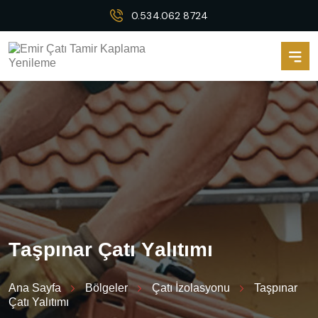
0.534.062 8724
T
a
ş
p
ı
n
a
r
Ç
a
t
ı
Y
a
l
ı
t
ı
m
ı
Ana Sayfa
Bölgeler
Çatı İzolasyonu
Taşpınar
Çatı Yalıtımı