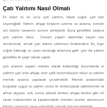
Çatı Yalıtımı Nasıl Olmalı
En basit ve en ucuz çatı yalıtımı, klasik soğuk çatı katı
seçeneğidir. Yalıtım, ahşap kirişlerin üzerine ve arasına, evinizin
üst katının tavanının üstüne yerleştirilir. Buna genellikle sadece
çatı yalıtımı denir . Evinizin yaşam alanından kaçan ısıyı
durduracak, ancak çatı alanını yalıtımsız bırakacaktır. Bu, kışın
soğuk kalacağı ve yazın ısınacağı anlamına gelir. çatı da yalıtım
genellikle iki çeşit olarak yapılır.
çatı arasının yaşam mekanı olarak kullanıldığı durumlarda ısı
yalıtımı çatı ister ahşap ister çelik konstrüksiyon olsun ısı yalıtımı
mertek arasına yapılarak çözülmelidir. Mertek aralarındaki
boşluklar uygun ısı yalıtım ürünü ile doldurularak sabitlenmeli ve
alttan alçıpan, osb, sunta, plastik lambiri, ahşap lambiri gibi v.b
tavan malzemeleri ile kaplanmalıdır. önerilen ürünler: aluminyum
folyolu camyünü veya yoğunluğu yüksek taşyünü levhadır.