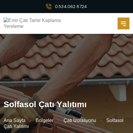
0.534.062 8724
S
o
l
f
a
s
o
l
Ç
a
t
ı
Y
a
l
ı
t
ı
m
ı
Ana Sayfa
Bölgeler
Çatı İzolasyonu
Solfasol
Çatı Yalıtımı