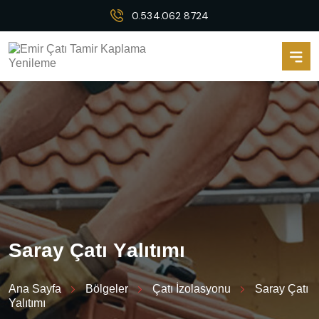
0.534.062 8724
S
a
r
a
y
Ç
a
t
ı
Y
a
l
ı
t
ı
m
ı
Ana Sayfa
Bölgeler
Çatı İzolasyonu
Saray Çatı
Yalıtımı