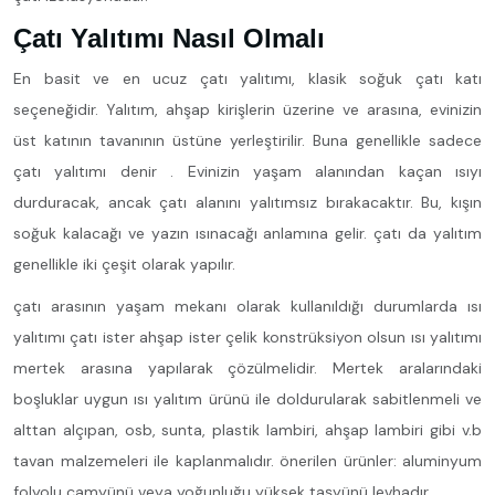
Çatı Yalıtımı Nasıl Olmalı
En basit ve en ucuz çatı yalıtımı, klasik soğuk çatı katı
seçeneğidir. Yalıtım, ahşap kirişlerin üzerine ve arasına, evinizin
üst katının tavanının üstüne yerleştirilir. Buna genellikle sadece
çatı yalıtımı denir . Evinizin yaşam alanından kaçan ısıyı
durduracak, ancak çatı alanını yalıtımsız bırakacaktır. Bu, kışın
soğuk kalacağı ve yazın ısınacağı anlamına gelir. çatı da yalıtım
genellikle iki çeşit olarak yapılır.
çatı arasının yaşam mekanı olarak kullanıldığı durumlarda ısı
yalıtımı çatı ister ahşap ister çelik konstrüksiyon olsun ısı yalıtımı
mertek arasına yapılarak çözülmelidir. Mertek aralarındaki
boşluklar uygun ısı yalıtım ürünü ile doldurularak sabitlenmeli ve
alttan alçıpan, osb, sunta, plastik lambiri, ahşap lambiri gibi v.b
tavan malzemeleri ile kaplanmalıdır. önerilen ürünler: aluminyum
folyolu camyünü veya yoğunluğu yüksek taşyünü levhadır.