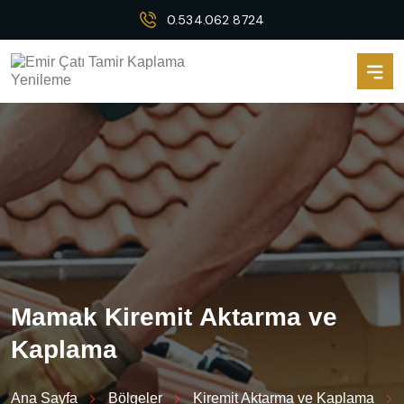
0.534.062 8724
M
a
m
a
k
K
i
r
e
m
i
t
A
k
t
a
r
m
a
v
e
K
a
p
l
a
m
a
Ana Sayfa
Bölgeler
Kiremit Aktarma ve Kaplama