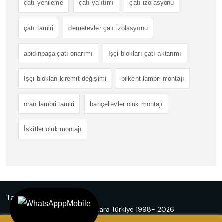
çatı yenileme
çatı yalıtımı
çatı izolasyonu
çatı tamiri
demetevler çatı izolasyonu
abidinpaşa çatı onarımı
İşçi blokları çatı aktarımı
İşçi blokları kiremit değişimi
bilkent lambri montajı
oran lambri tamiri
bahçelievler oluk montajı
İskitler oluk montajı
Tasarım
Ankara Hosting
© Emir Çatı Ankara Türkiye 1998- 2026