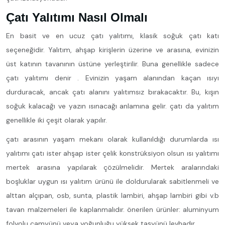
Çatı Yalıtımı Nasıl Olmalı
En basit ve en ucuz çatı yalıtımı, klasik soğuk çatı katı
seçeneğidir. Yalıtım, ahşap kirişlerin üzerine ve arasına, evinizin
üst katının tavanının üstüne yerleştirilir. Buna genellikle sadece
çatı yalıtımı denir . Evinizin yaşam alanından kaçan ısıyı
durduracak, ancak çatı alanını yalıtımsız bırakacaktır. Bu, kışın
soğuk kalacağı ve yazın ısınacağı anlamına gelir. çatı da yalıtım
genellikle iki çeşit olarak yapılır.
çatı arasının yaşam mekanı olarak kullanıldığı durumlarda ısı
yalıtımı çatı ister ahşap ister çelik konstrüksiyon olsun ısı yalıtımı
mertek arasına yapılarak çözülmelidir. Mertek aralarındaki
boşluklar uygun ısı yalıtım ürünü ile doldurularak sabitlenmeli ve
alttan alçıpan, osb, sunta, plastik lambiri, ahşap lambiri gibi v.b
tavan malzemeleri ile kaplanmalıdır. önerilen ürünler: aluminyum
folyolu camyünü veya yoğunluğu yüksek taşyünü levhadır.