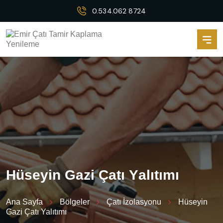
0.534.062 8724
H
ü
s
e
y
i
n
G
a
z
i
Ç
a
t
ı
Y
a
l
ı
t
ı
m
ı
Ana Sayfa
Bölgeler
Çatı İzolasyonu
Hüseyin
Gazi Çatı Yalıtımı