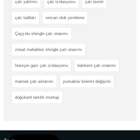
çatı yalıtımı
çatı izolasyonu
çatı tamiri
çatı tadilatı
sincan oluk yenileme
Çayyolu shingle çatı onarımı
ziraat mahallesi shingle çatı onarımı
hüseyin gazi çatı izolasyonu
batıkent çatı onarımı
mamak çatı aktarımı
pursaklar kiremit değişimi
doğukent lambri montajı