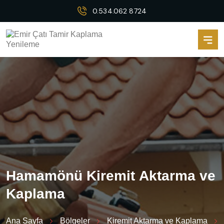
0.534.062 8724
H
a
m
a
m
ö
n
ü
K
i
r
e
m
i
t
A
k
t
a
r
m
a
v
e
K
a
p
l
a
m
a
Ana Sayfa
Bölgeler
Kiremit Aktarma ve Kaplama