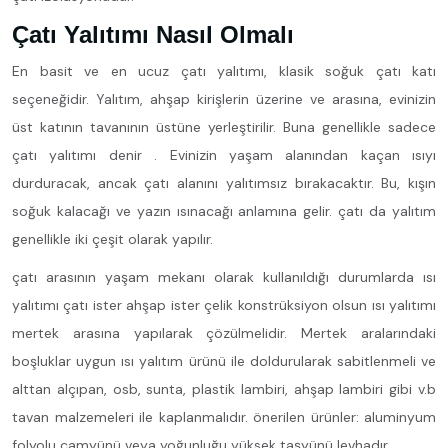
Çatı Yalıtımı Nasıl Olmalı
En basit ve en ucuz çatı yalıtımı, klasik soğuk çatı katı
seçeneğidir. Yalıtım, ahşap kirişlerin üzerine ve arasına, evinizin
üst katının tavanının üstüne yerleştirilir. Buna genellikle sadece
çatı yalıtımı denir . Evinizin yaşam alanından kaçan ısıyı
durduracak, ancak çatı alanını yalıtımsız bırakacaktır. Bu, kışın
soğuk kalacağı ve yazın ısınacağı anlamına gelir. çatı da yalıtım
genellikle iki çeşit olarak yapılır.
çatı arasının yaşam mekanı olarak kullanıldığı durumlarda ısı
yalıtımı çatı ister ahşap ister çelik konstrüksiyon olsun ısı yalıtımı
mertek arasına yapılarak çözülmelidir. Mertek aralarındaki
boşluklar uygun ısı yalıtım ürünü ile doldurularak sabitlenmeli ve
alttan alçıpan, osb, sunta, plastik lambiri, ahşap lambiri gibi v.b
tavan malzemeleri ile kaplanmalıdır. önerilen ürünler: aluminyum
folyolu camyünü veya yoğunluğu yüksek taşyünü levhadır.