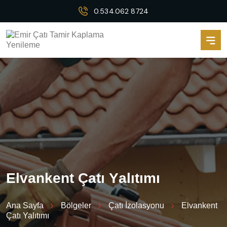
0.534.062 8724
E
l
v
a
n
k
e
n
t
Ç
a
t
ı
Y
a
l
ı
t
ı
m
ı
Ana Sayfa
Bölgeler
Çatı İzolasyonu
Elvankent
Çatı Yalıtımı